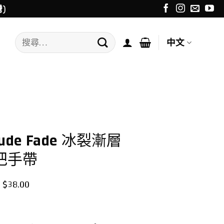
)
搜
中文
尋
關
鍵
字:
itude Fade 冰裂漸層
U把手帶
價
$
38.00
格
範
圍：
$35.00