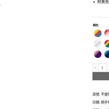
附黑
顏色
Attitude
貨號:
不提
分類:
把手