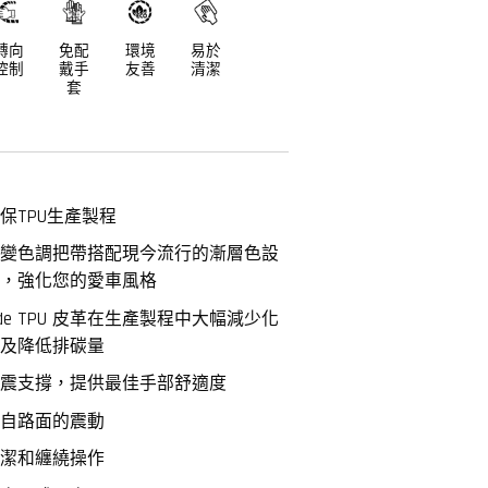
到
$38.00
轉向
免配
環境
易於
控制
戴手
友善
清潔
套
保TPU生產製程
漸變色調把帶搭配現今流行的漸層色設
架，強化您的愛車風格
tude TPU 皮革在生產製程中大幅減少化
劑及降低排碳量
減震支撐，提供最佳手部舒適度
來自路面的震動
清潔和纏繞操作