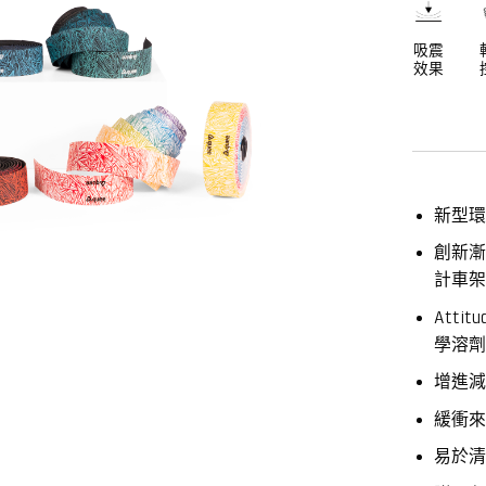
吸震
效果
新型環
創新
計車
Atti
學溶
增進
緩衝
易於