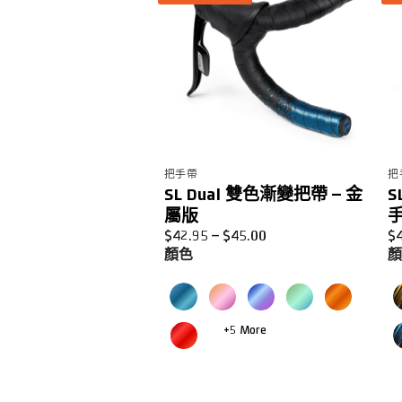
把手帶
把
SL Dual 雙色漸變把帶 – 金
S
屬版
價
$
42.95
–
$
45.00
$
格
顏色
範
圍：
$42.95
到
$45.00
+5 More