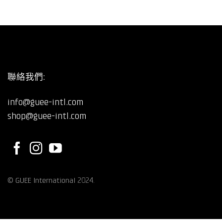
聯絡我們:
info@guee-intl.com
shop@guee-intl.com
©
GUEE International
2024.