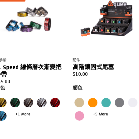
手帶
配件
L Speed 線條層次漸變把
高階鎖固式尾塞
手帶
$
10.00
45.00
顏色
顏色
+1 More
+5 More