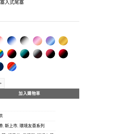
色塞入式尾塞
 Fade 冰裂漸層TPU把手帶 數量
加入購物車
供
帶
,
新上市
,
環境友善系列