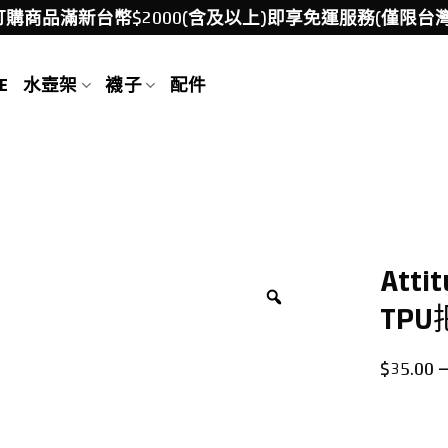
訂購商品滿新台幣$2000(含及以上)即享免運服務(僅限台灣
E
水壺架
襪子
配件
Att
TP
$
35.00
–