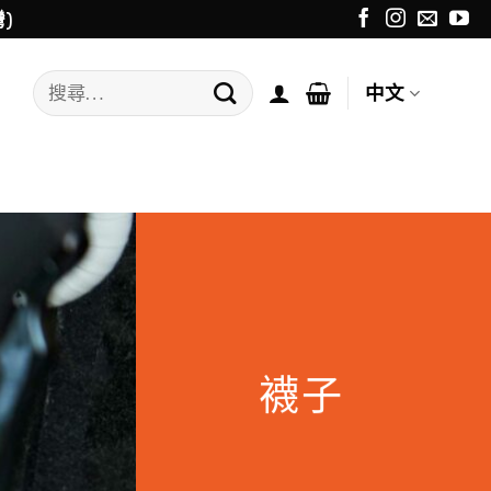
)
搜
中文
尋
關
鍵
字:
襪子