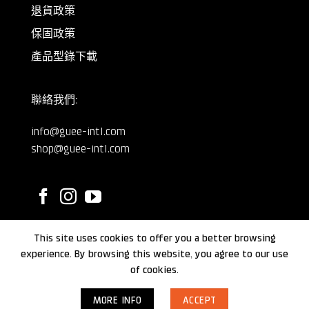
退貨政策
保固政策
產品型錄下載
聯絡我們:
info@guee-intl.com
shop@guee-intl.com
This site uses cookies to offer you a better browsing
©
GUEE International
2024.
experience. By browsing this website, you agree to our use
of cookies.
MORE INFO
ACCEPT