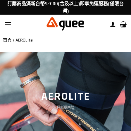
Skip
訂購商品滿新台幣$2000(含及以上)即享免運服務(僅限台
to
灣)
content
首頁
/
AEROLite
AEROLITE
極輕量內胎