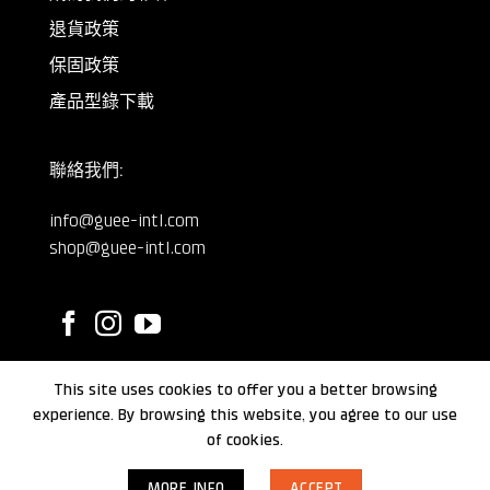
退貨政策
保固政策
產品型錄下載
聯絡我們:
info@guee-intl.com
shop@guee-intl.com
This site uses cookies to offer you a better browsing
©
GUEE International
2024.
experience. By browsing this website, you agree to our use
of cookies.
MORE INFO
ACCEPT