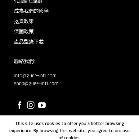
代理商&經銷
成為我們的夥伴
退貨政策
保固政策
產品型錄下載
聯絡我們:
info@guee-intl.com
shop@guee-intl.com
This site uses cookies to offer you a better browsing
©
GUEE International
2024.
experience. By browsing this website, you agree to our use
of cookies.