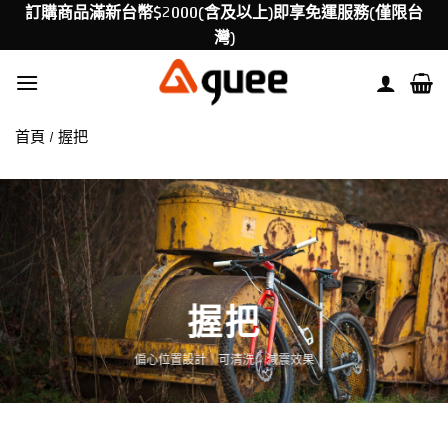
Skip
訂購商品滿新台幣$2000(含及以上)即享免運服務(僅限台
to
灣)
content
首頁
/
握把
握把
偏心位置設計｜可清洗｜減震效果