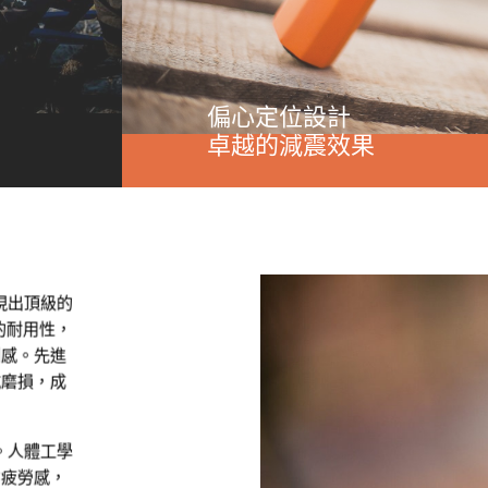
偏心定位設計
卓越的減震效果
現出頂級的
的耐用性，
制感。先進
抗磨損，成
。人體工學
的疲勞感，