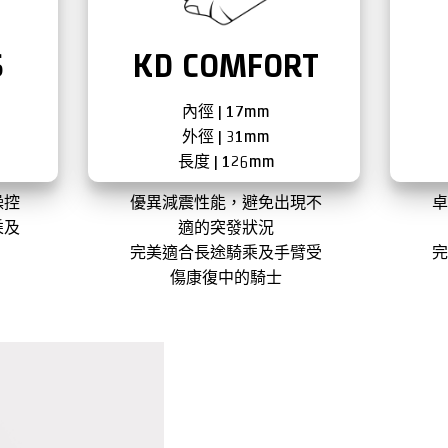
S
KD COMFORT
內徑 | 17mm
外徑 | 31mm
長度 | 126mm
操控
優異減震性能，避免出現不
乘及
適的突發狀況
完美適合長途騎乘及手臂受
傷康復中的騎士