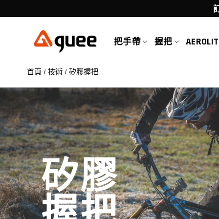
Skip
to
content
把手帶
握把
AEROLIT
首頁
/
技術
/
矽膠握把
矽膠
握把