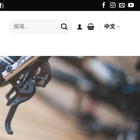
)
搜
中文
尋
關
鍵
字: