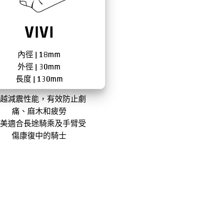
VIVI
內徑 | 18mm
外徑 | 30mm
長度 | 130mm
卓越減震性能，有效防止劇
痛、麻木和疲勞
完美適合長途騎乘及手臂受
傷康復中的騎士